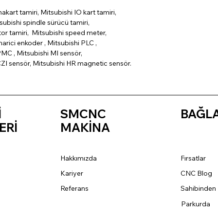
nakart tamiri, Mitsubishi IO kart tamiri,
subishi spindle sürücü tamiri,
tor tamiri, Mitsubishi speed meter,
arici enkoder , Mitsubishi PLC ,
MC , Mitsubishi MI sensör,
CZI sensör, Mitsubishi HR magnetic sensör.
İ
SMCNC
BAĞL
ERİ
MAKİNA
Hakkımızda
Fırsatlar
Kariyer
CNC Blog
Referans
Sahibinden
Parkurda