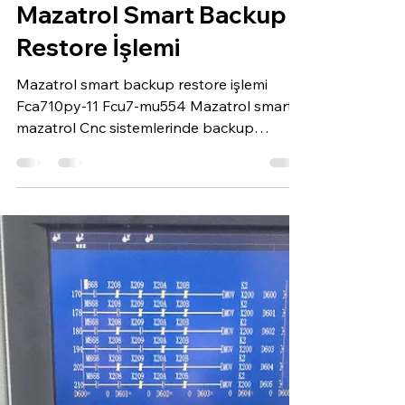
1 dakikada okunur
Mazatrol Smart Backup
Restore İşlemi
Mazatrol smart backup restore işlemi
Fca710py-11 Fcu7-mu554 Mazatrol smart,
mazatrol Cnc sistemlerinde backup
restore işlemleri tarafımızca garantili olarak
yapılmaktadır. Mazatrol Smart CNC
kontrolünde backup (yedekleme) ve
restore (geri yükleme) işlemleri, sistemdeki
programları, parametreleri ve NC verilerini
güvenli bir ortama almak ve gerektiğinde
tekrar kontrol ünitesine yüklemek için
yapılır. Aşağıda genel adımlar yer
almaktadır (kontrol modeline göre menü
adları bir