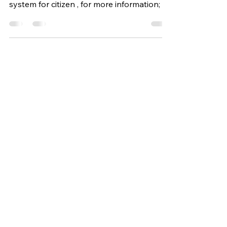
updateable of M7 LPC and LUC system for
system for citizen , for more information;