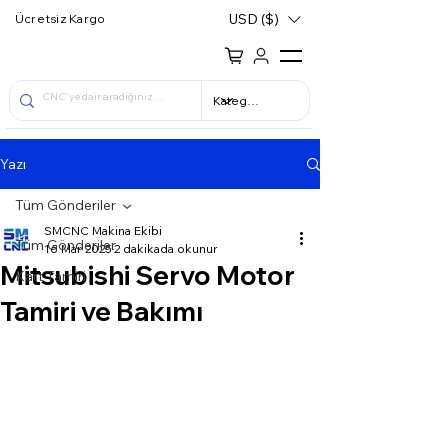
USD ($)
Ücretsiz Kargo
Yazı
Tüm Gönderiler
SMCNC Makina Ekibi
Tüm Gönderiler
16 Mar 2025
2 dakikada okunur
Mitsubishi Servo Motor
Kart Tamiri
Tamiri ve Bakımı