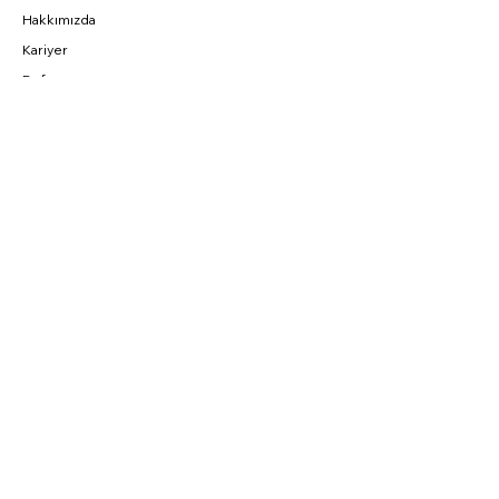
Hakkımızda
Kariyer
Referans
BAĞLANTILAR
Fırsatlar
CNC Blog
Sahibinden
Parkurda
SOSYAL
Instagram
Facebook