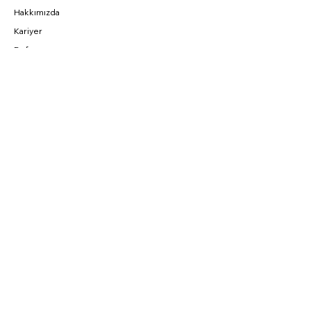
Hakkımızda
Kariyer
Referans
BAĞLANTILAR
Fırsatlar
CNC Blog
Sahibinden
Parkurda
SOSYAL
Instagram
Facebook