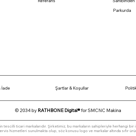
Referans
Sahibinden
Parkurda
 İade
Şartlar & Koşullar
Polit
© 2034 by
RATHBONE Digital®
for SMCNC Makina
in tescilli ticari markalarıdır. Şirketimiz, bu markaların sahipleriyle herhangi bir
l servis hizmetleri sunulmakta olup, söz konusu logo ve markalar altında sıfır ürü