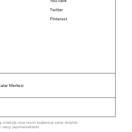
YouTube
Twitter
Pinterest
ikalar Merkezi
 iş ortaklığı veya resmi bağlantıya sahip değildir.
n satışı yapılmamaktadır.