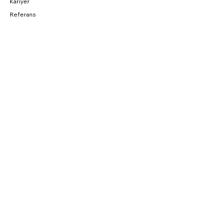
Kariyer
Referans
BAĞLANTILAR
Fırsatlar
CNC Blog
Sahibinden
Parkurda
SOSYAL
Instagram
Facebook
YouTube
Twitter