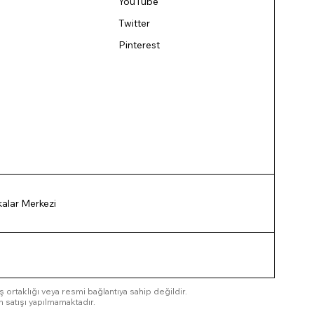
YouTube
Twitter
Pinterest
ikalar Merkezi
 iş ortaklığı veya resmi bağlantıya sahip değildir.
n satışı yapılmamaktadır.