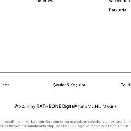
Referans
Sahibinden
Parkurda
 İade
Şartlar & Koşullar
Polit
© 2034 by
RATHBONE Digital®
for SMCNC Makina
in tescilli ticari markalarıdır. Şirketimiz, bu markaların sahipleriyle herhangi bir
l servis hizmetleri sunulmakta olup, söz konusu logo ve markalar altında sıfır ürü