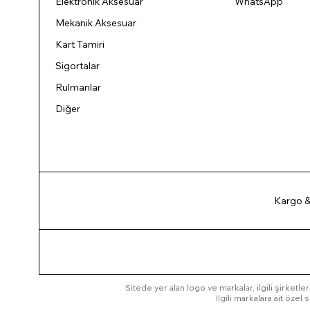
Elektronik Aksesuar
WhatsApp
Mekanik Aksesuar
Kart Tamiri
Sigortalar
Rulmanlar
Diğer
Kargo &
Sitede yer alan logo ve markalar, ilgili şirketler
İlgili markalara ait öze