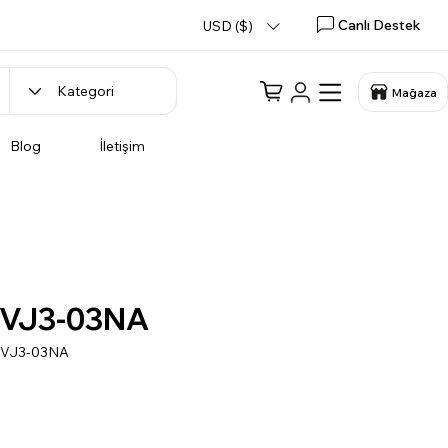
Canlı Destek
USD ($)
Mağaza
Blog
İletişim
VJ3-03NA
SVJ3-03NA