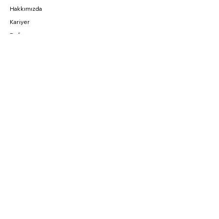
Hakkımızda
Kariyer
Referans
BAĞLANTILAR
Fırsatlar
CNC Blog
Sahibinden
Parkurda
SOSYAL
Instagram
Facebook