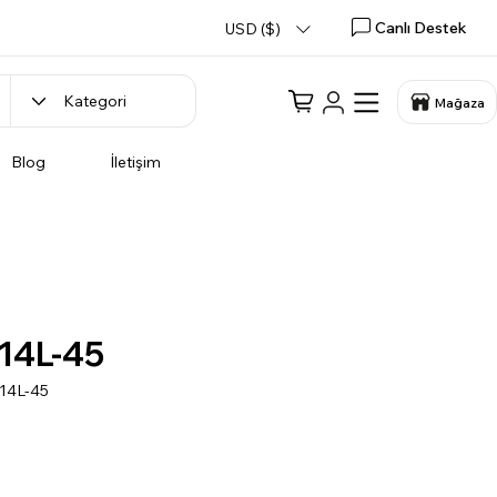
Canlı Destek
USD ($)
Mağaza
Blog
İletişim
14L-45
14L-45