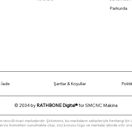
Parkurda
 İade
Şartlar & Koşullar
Polit
© 2034 by
RATHBONE Digital®
for SMCNC Makina
in tescilli ticari markalarıdır. Şirketimiz, bu markaların sahipleriyle herhangi bir
l servis hizmetleri sunulmakta olup, söz konusu logo ve markalar altında sıfır ürü