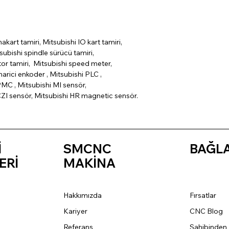
nakart tamiri, Mitsubishi IO kart tamiri,
subishi spindle sürücü tamiri,
tor tamiri, Mitsubishi speed meter,
arici enkoder , Mitsubishi PLC ,
MC , Mitsubishi MI sensör,
CZI sensör, Mitsubishi HR magnetic sensör.
İ
SMCNC
BAĞL
ERİ
MAKİNA
Hakkımızda
Fırsatlar
Kariyer
CNC Blog
Referans
Sahibinden