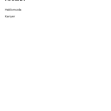
Hakkımızda
Kariyer
Referans
BAĞLANTILAR
Fırsatlar
CNC Blog
Sahibinden
Parkurda
SOSYAL
Instagram