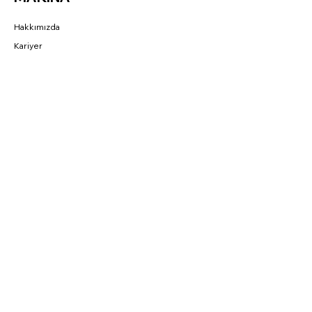
Hakkımızda
Kariyer
Referans
BAĞLANTILAR
Fırsatlar
CNC Blog
Sahibinden
Parkurda
SOSYAL
Instagram