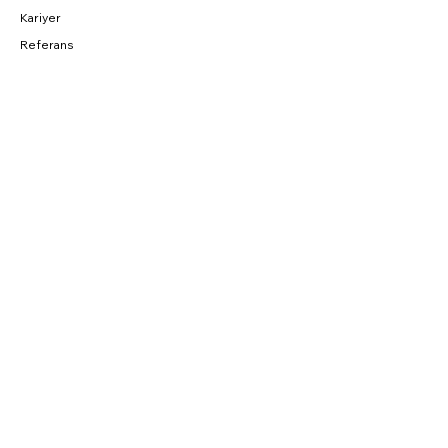
Kariyer
Referans
BAĞLANTILAR
Fırsatlar
CNC Blog
Sahibinden
Parkurda
SOSYAL
Instagram
Facebook
YouTube