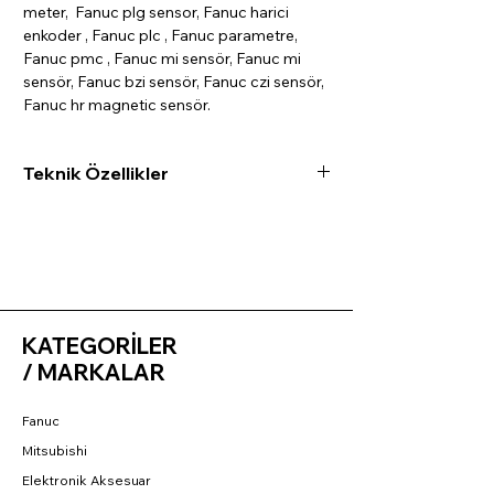
meter, Fanuc plg sensor, Fanuc harici
enkoder , Fanuc plc , Fanuc parametre,
Fanuc pmc , Fanuc mi sensör, Fanuc mi
sensör, Fanuc bzi sensör, Fanuc czi sensör,
Fanuc hr magnetic sensör.
Teknik Özellikler
Teknik Özellikler
Model: RAA-000807-2102 / EUNIT1023A
Uygulama: 8 istasyonlu taret sistemleri
Gerilim Girişi: 10–30V DC
Darbe Sayısı: Devir başına 360 darbe
Şaft Çapı: 10 mm
KATEGORİLER
Gövde Çapı: 40 mm
/ MARKALAR
Kablo Uzunluğu: 1 metre
Çıkış Türü: Artımlı (hat dışı sürücü)
Fanuc
Menşei: Güney Kore
Mitsubishi
Elektronik Aksesuar