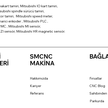
nakart tamiri, Mitsubishi IO kart tamiri,
subishi spindle sürücü tamiri,
tor tamiri, Mitsubishi speed meter,
arici enkoder , Mitsubishi PLC ,
MC , Mitsubishi MI sensör,
CZI sensör, Mitsubishi HR magnetic sensör.
İ
SMCNC
BAĞL
ERİ
MAKİNA
Hakkımızda
Fırsatlar
Kariyer
CNC Blog
Referans
Sahibinden
Parkurda