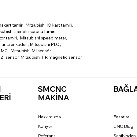
nakart tamiri, Mitsubishi IO kart tamiri,
subishi spindle sürücü tamiri,
tor tamiri, Mitsubishi speed meter,
arici enkoder , Mitsubishi PLC ,
MC , Mitsubishi MI sensör,
CZI sensör, Mitsubishi HR magnetic sensör.
İ
SMCNC
BAĞL
ERİ
MAKİNA
Hakkımızda
Fırsatlar
Kariyer
CNC Blog
Referans
Sahibinden