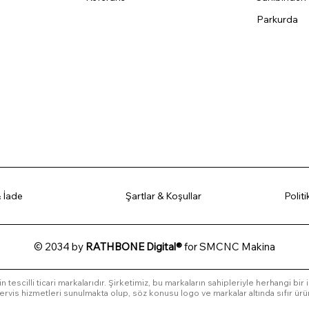
Parkurda
 İade
Şartlar & Koşullar
Polit
© 2034 by
RATHBONE Digital®
for SMCNC Makina
in tescilli ticari markalarıdır. Şirketimiz, bu markaların sahipleriyle herhangi bir
l servis hizmetleri sunulmakta olup, söz konusu logo ve markalar altında sıfır ürü