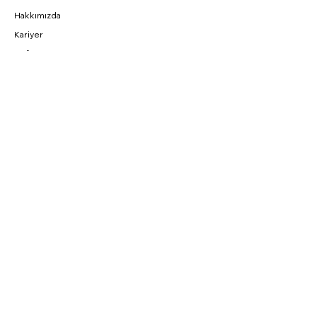
Hakkımızda
Kariyer
Referans
BAĞLANTILAR
Fırsatlar
CNC Blog
Sahibinden
Parkurda
SOSYAL
Instagram
Facebook