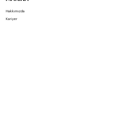
Hakkımızda
Kariyer
Referans
BAĞLANTILAR
Fırsatlar
CNC Blog
Sahibinden
Parkurda
SOSYAL
Instagram