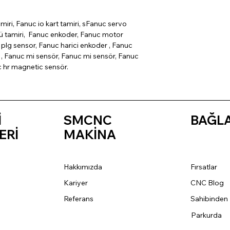
miri, Fanuc io kart tamiri, sFanuc servo
cü tamiri, Fanuc enkoder, Fanuc motor
plg sensor, Fanuc harici enkoder , Fanuc
, Fanuc mi sensör, Fanuc mi sensör, Fanuc
c hr magnetic sensör.
İ
SMCNC
BAĞL
ERİ
MAKİNA
Hakkımızda
Fırsatlar
Kariyer
CNC Blog
Referans
Sahibinden
Parkurda