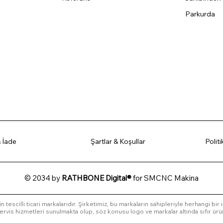
Parkurda
 İade
Şartlar & Koşullar
Polit
© 2034 by
RATHBONE Digital®
for SMCNC Makina
in tescilli ticari markalarıdır. Şirketimiz, bu markaların sahipleriyle herhangi bir
l servis hizmetleri sunulmakta olup, söz konusu logo ve markalar altında sıfır ürü