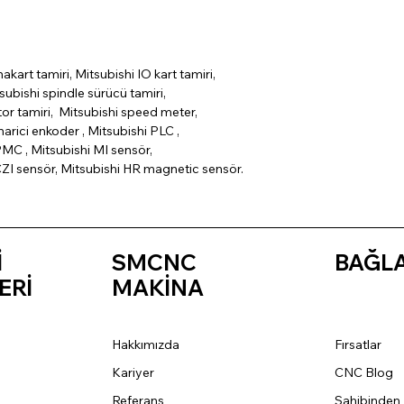
nakart tamiri, Mitsubishi IO kart tamiri,
subishi spindle sürücü tamiri,
tor tamiri, Mitsubishi speed meter,
arici enkoder , Mitsubishi PLC ,
MC , Mitsubishi MI sensör,
CZI sensör, Mitsubishi HR magnetic sensör.
İ
SMCNC
BAĞL
ERİ
MAKİNA
Hakkımızda
Fırsatlar
Kariyer
CNC Blog
Referans
Sahibinden