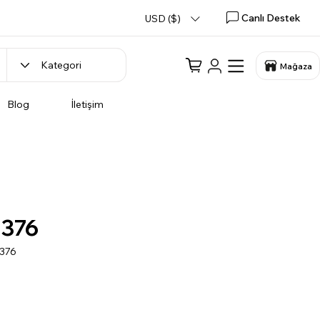
Canlı Destek
USD ($)
Mağaza
Blog
İletişim
376
N376