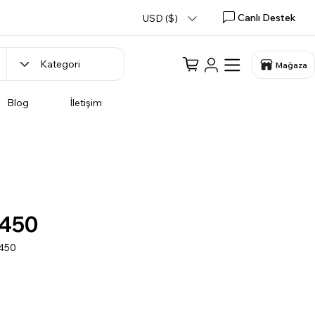
Canlı Destek
USD ($)
Mağaza
Blog
İletişim
450
X450