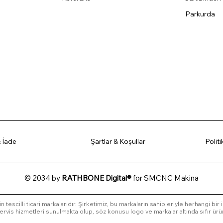
Parkurda
 İade
Şartlar & Koşullar
Polit
© 2034 by
RATHBONE Digital®
for SMCNC Makina
in tescilli ticari markalarıdır. Şirketimiz, bu markaların sahipleriyle herhangi bir
l servis hizmetleri sunulmakta olup, söz konusu logo ve markalar altında sıfır ürü