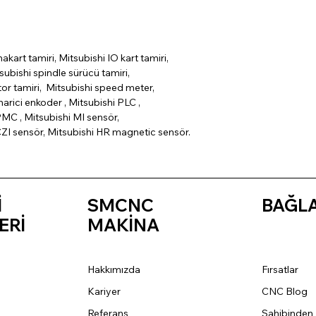
nakart tamiri, Mitsubishi IO kart tamiri,
subishi spindle sürücü tamiri,
tor tamiri, Mitsubishi speed meter,
arici enkoder , Mitsubishi PLC ,
MC , Mitsubishi MI sensör,
CZI sensör, Mitsubishi HR magnetic sensör.
İ
SMCNC
BAĞL
ERİ
MAKİNA
Hakkımızda
Fırsatlar
Kariyer
CNC Blog
Referans
Sahibinden