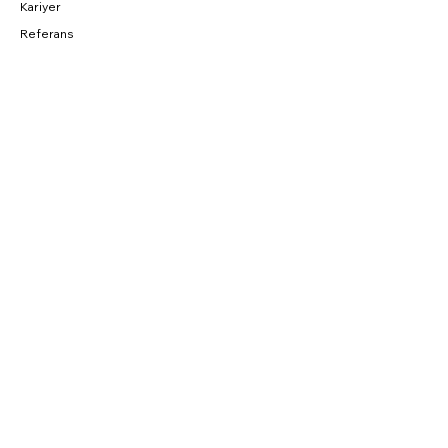
Kariyer
Referans
BAĞLANTILAR
Fırsatlar
CNC Blog
Sahibinden
Parkurda
SOSYAL
Instagram
Facebook
YouTube
Twitter