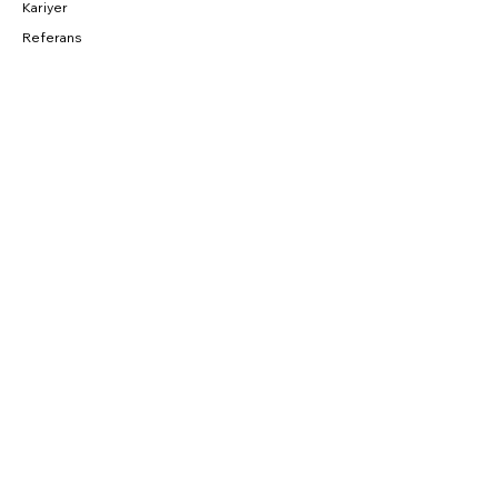
Kariyer
Referans
BAĞLANTILAR
Fırsatlar
CNC Blog
Sahibinden
Parkurda
SOSYAL
Instagram
Facebook
YouTube
Twitter