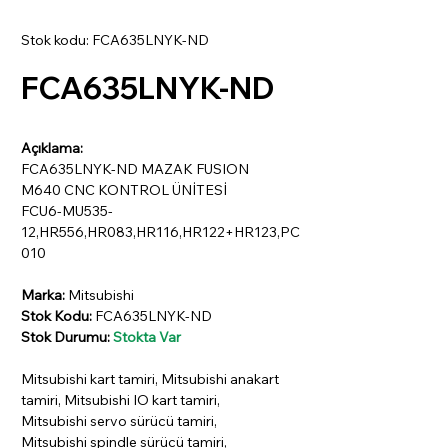
Stok kodu: FCA635LNYK-ND
FCA635LNYK-ND
Açıklama:
FCA635LNYK-ND MAZAK FUSION
M640 CNC KONTROL ÜNİTESİ
FCU6-MU535-
12,HR556,HR083,HR116,HR122+HR123,PC
010
Marka:
Mitsubishi
Stok Kodu:
FCA635LNYK-ND
Stok Durumu:
Stokta Var
Mitsubishi kart tamiri, Mitsubishi anakart
tamiri, Mitsubishi IO kart tamiri,
Mitsubishi servo sürücü tamiri,
Mitsubishi spindle sürücü tamiri,