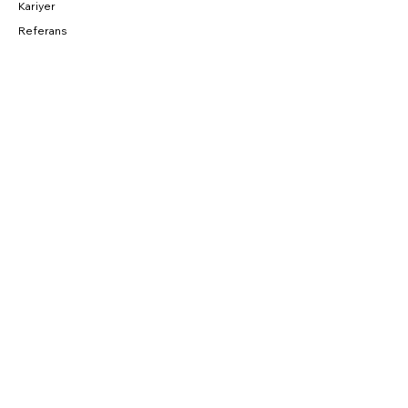
Kariyer
Referans
BAĞLANTILAR
Fırsatlar
CNC Blog
Sahibinden
Parkurda
SOSYAL
Instagram
Facebook
YouTube
Twitter