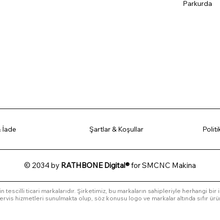
Parkurda
 İade
Şartlar & Koşullar
Polit
© 2034 by
RATHBONE Digital®
for SMCNC Makina
in tescilli ticari markalarıdır. Şirketimiz, bu markaların sahipleriyle herhangi bir
l servis hizmetleri sunulmakta olup, söz konusu logo ve markalar altında sıfır ürü