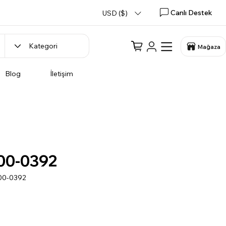
Canlı Destek
USD ($)
Mağaza
Blog
İletişim
00-0392
00-0392