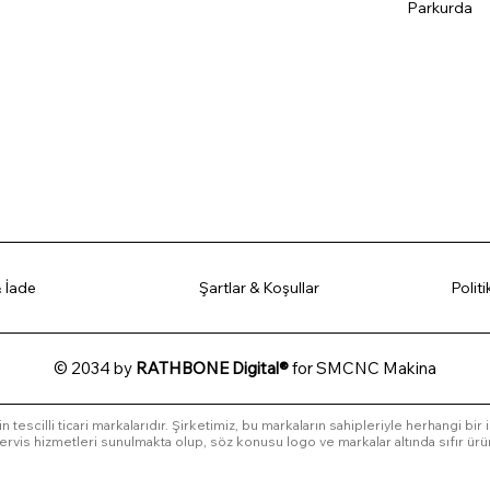
Parkurda
 İade
Şartlar & Koşullar
Polit
© 2034 by
RATHBONE Digital®
for SMCNC Makina
in tescilli ticari markalarıdır. Şirketimiz, bu markaların sahipleriyle herhangi bir
l servis hizmetleri sunulmakta olup, söz konusu logo ve markalar altında sıfır ürü