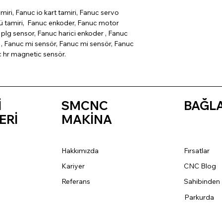
miri, Fanuc io kart tamiri, Fanuc servo
cü tamiri, Fanuc enkoder, Fanuc motor
plg sensor, Fanuc harici enkoder , Fanuc
, Fanuc mi sensör, Fanuc mi sensör, Fanuc
c hr magnetic sensör.
İ
SMCNC
BAĞL
ERİ
MAKİNA
Hakkımızda
Fırsatlar
Kariyer
CNC Blog
Referans
Sahibinden
Parkurda