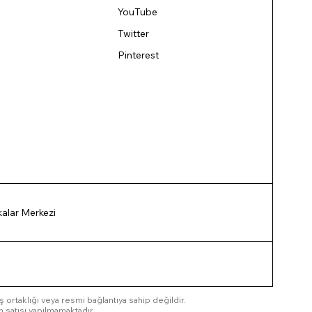
YouTube
Twitter
Pinterest
ikalar Merkezi
 iş ortaklığı veya resmi bağlantıya sahip değildir.
n satışı yapılmamaktadır.