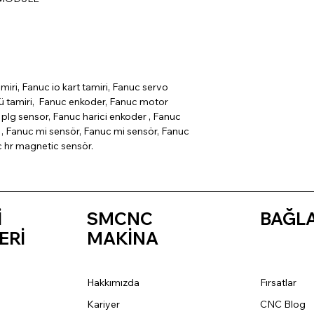
miri, Fanuc io kart tamiri, Fanuc servo
cü tamiri, Fanuc enkoder, Fanuc motor
plg sensor, Fanuc harici enkoder , Fanuc
, Fanuc mi sensör, Fanuc mi sensör, Fanuc
c hr magnetic sensör.
İ
SMCNC
BAĞL
ERİ
MAKİNA
Hakkımızda
Fırsatlar
Kariyer
CNC Blog