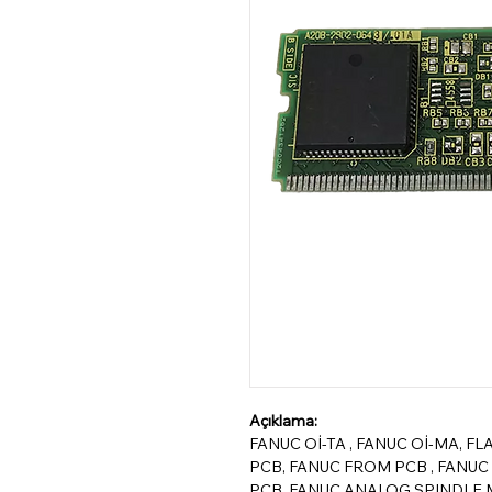
Açıklama:
FANUC Oİ-TA , FANUC Oİ-MA, F
PCB, FANUC FROM PCB , FANUC
PCB, FANUC ANALOG SPINDLE