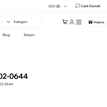
Canlı Destek
USD ($)
Mağaza
Blog
İletişim
02-0644
902-0644