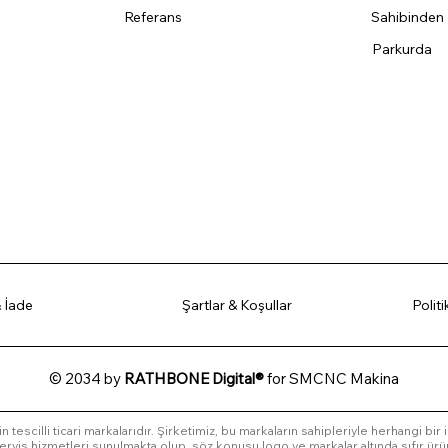
Referans
Sahibinden
Parkurda
 İade
Şartlar & Koşullar
Polit
© 2034 by
RATHBONE Digital®
for SMCNC Makina
in tescilli ticari markalarıdır. Şirketimiz, bu markaların sahipleriyle herhangi bir
l servis hizmetleri sunulmakta olup, söz konusu logo ve markalar altında sıfır ürü