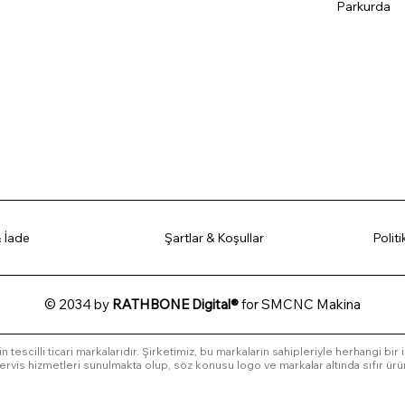
Parkurda
 İade
Şartlar & Koşullar
Polit
© 2034 by
RATHBONE Digital®
for SMCNC Makina
in tescilli ticari markalarıdır. Şirketimiz, bu markaların sahipleriyle herhangi bir
l servis hizmetleri sunulmakta olup, söz konusu logo ve markalar altında sıfır ürü