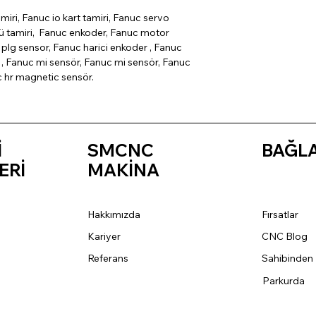
miri, Fanuc io kart tamiri, Fanuc servo
cü tamiri, Fanuc enkoder, Fanuc motor
plg sensor, Fanuc harici enkoder , Fanuc
, Fanuc mi sensör, Fanuc mi sensör, Fanuc
c hr magnetic sensör.
İ
SMCNC
BAĞL
ERİ
MAKİNA
Hakkımızda
Fırsatlar
Kariyer
CNC Blog
Referans
Sahibinden
Parkurda