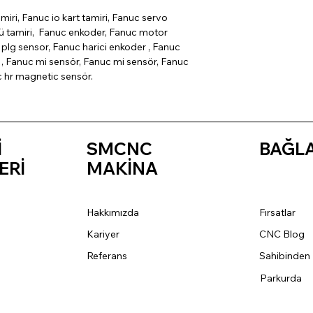
miri, Fanuc io kart tamiri, Fanuc servo
cü tamiri, Fanuc enkoder, Fanuc motor
plg sensor, Fanuc harici enkoder , Fanuc
, Fanuc mi sensör, Fanuc mi sensör, Fanuc
c hr magnetic sensör.
İ
SMCNC
BAĞL
ERİ
MAKİNA
Hakkımızda
Fırsatlar
Kariyer
CNC Blog
Referans
Sahibinden
Parkurda