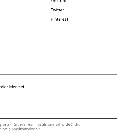
YouTube
Twitter
Pinterest
ikalar Merkezi
 iş ortaklığı veya resmi bağlantıya sahip değildir.
n satışı yapılmamaktadır.