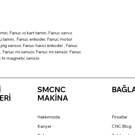
miri, Fanuc io kart tamiri, Fanuc servo
cü tamiri, Fanuc enkoder, Fanuc motor
plg sensor, Fanuc harici enkoder , Fanuc
, Fanuc mi sensör, Fanuc mi sensör, Fanuc
c hr magnetic sensör.
İ
SMCNC
BAĞL
ERİ
MAKİNA
Hakkımızda
Fırsatlar
Kariyer
CNC Blog