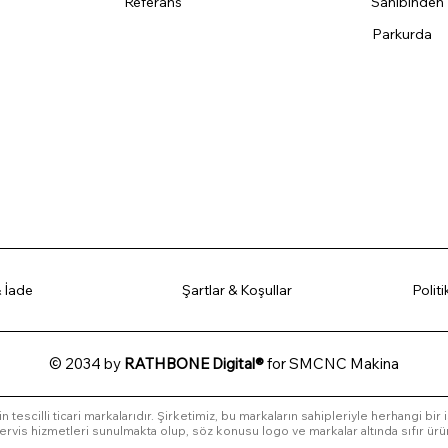
Referans
Sahibinden
Parkurda
 İade
Şartlar & Koşullar
Polit
© 2034 by
RATHBONE Digital®
for SMCNC Makina
in tescilli ticari markalarıdır. Şirketimiz, bu markaların sahipleriyle herhangi bir
l servis hizmetleri sunulmakta olup, söz konusu logo ve markalar altında sıfır ürü