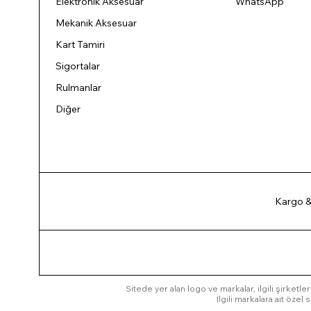
Elektronik Aksesuar
WhatsApp
Mekanik Aksesuar
Kart Tamiri
Sigortalar
Rulmanlar
Diğer
Kargo &
Sitede yer alan logo ve markalar, ilgili şirketler
İlgili markalara ait öze