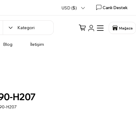
Canlı Destek
USD ($)
Mağaza
Blog
İletişim
90-H207
290-H207