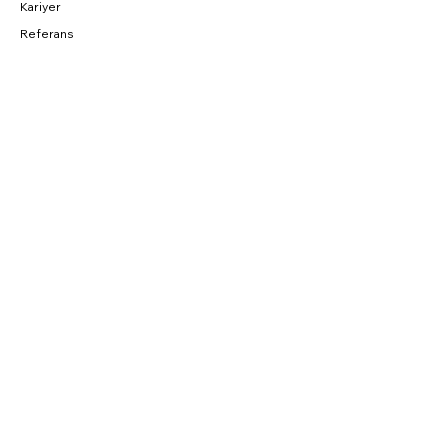
Kariyer
Referans
BAĞLANTILAR
Fırsatlar
CNC Blog
Sahibinden
Parkurda
SOSYAL
Instagram
Facebook
YouTube
Twitter