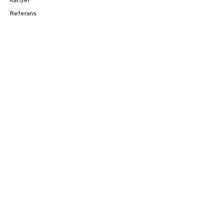
Referans
BAĞLANTILAR
Fırsatlar
CNC Blog
Sahibinden
Parkurda
SOSYAL
Instagram
Facebook
YouTube
Twitter