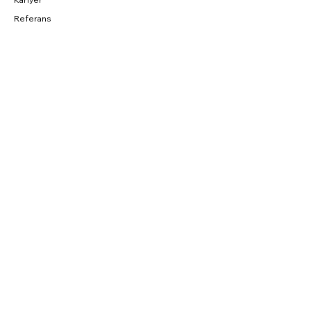
Referans
BAĞLANTILAR
Fırsatlar
CNC Blog
Sahibinden
Parkurda
SOSYAL
Instagram
Facebook
YouTube
Twitter