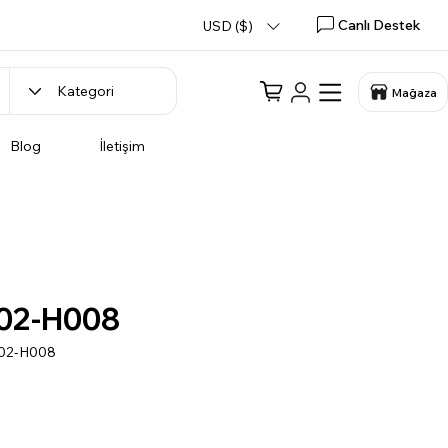
Canlı Destek
USD ($)
Mağaza
Blog
İletişim
02-H008
202-H008