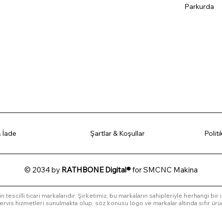
Parkurda
 İade
Şartlar & Koşullar
Polit
© 2034 by
RATHBONE Digital®
for SMCNC Makina
in tescilli ticari markalarıdır. Şirketimiz, bu markaların sahipleriyle herhangi bir
l servis hizmetleri sunulmakta olup, söz konusu logo ve markalar altında sıfır ürü