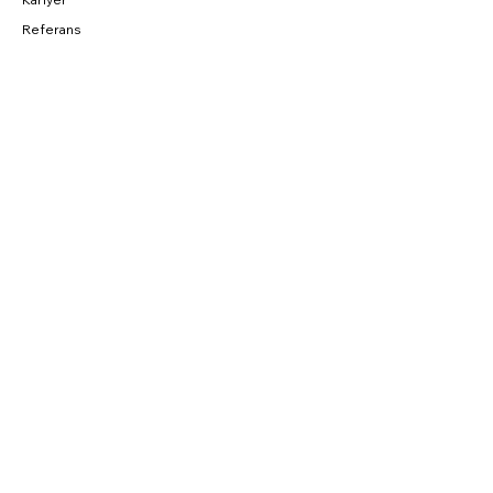
Referans
BAĞLANTILAR
Fırsatlar
CNC Blog
Sahibinden
Parkurda
SOSYAL
Instagram
Facebook
YouTube
Twitter