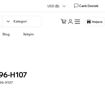
Canlı Destek
USD ($)
Mağaza
Blog
İletişim
96-H107
096-H107