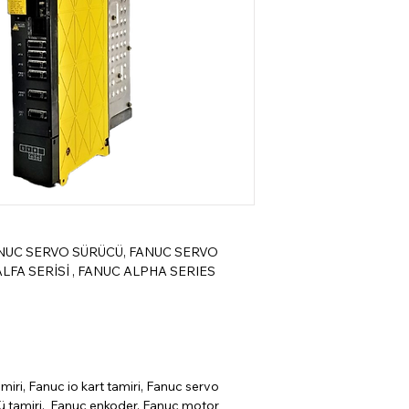
ANUC SERVO SÜRÜCÜ, FANUC SERVO
LFA SERİSİ , FANUC ALPHA SERIES
miri, Fanuc io kart tamiri, Fanuc servo
cü tamiri, Fanuc enkoder, Fanuc motor