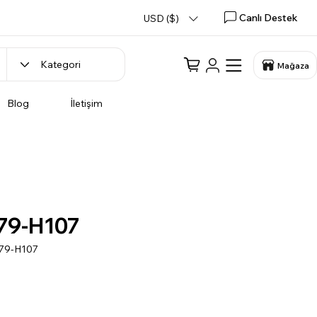
Canlı Destek
USD ($)
Mağaza
Blog
İletişim
79-H107
079-H107