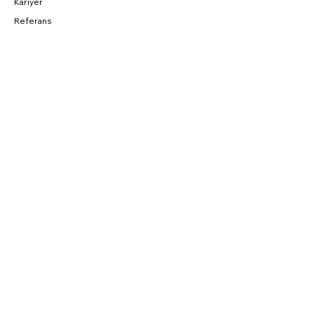
Kariyer
Referans
BAĞLANTILAR
Fırsatlar
CNC Blog
Sahibinden
Parkurda
SOSYAL
Instagram
Facebook
YouTube
Twitter