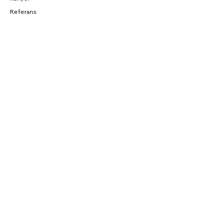
Referans
BAĞLANTILAR
Fırsatlar
CNC Blog
Sahibinden
Parkurda
SOSYAL
Instagram
Facebook
YouTube
Twitter