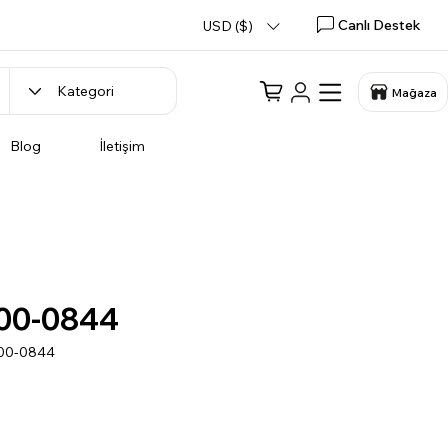
Canlı Destek
USD ($)
Mağaza
Blog
İletişim
00-0844
200-0844