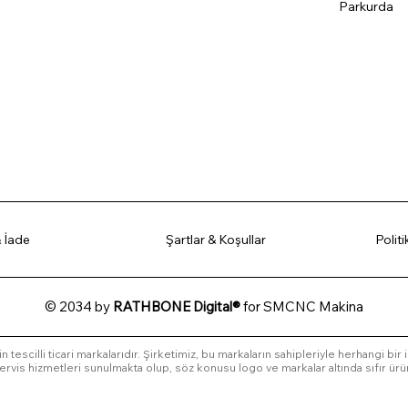
Parkurda
 İade
Şartlar & Koşullar
Polit
© 2034 by
RATHBONE Digital®
for SMCNC Makina
in tescilli ticari markalarıdır. Şirketimiz, bu markaların sahipleriyle herhangi bir
l servis hizmetleri sunulmakta olup, söz konusu logo ve markalar altında sıfır ürü