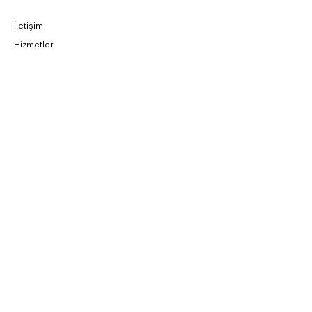
İletişim
Hizmetler
WhatsApp
SMCNC
MAKİNA
Hakkımızda
Kariyer
Referans
BAĞLANTILAR
Fırsatlar
CNC Blog