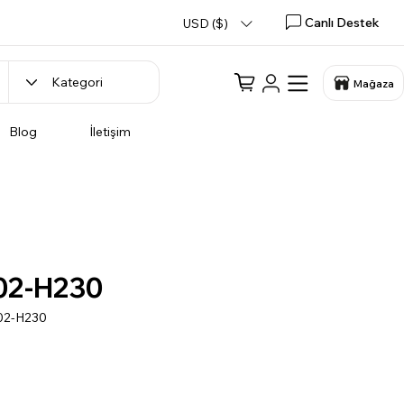
Canlı Destek
USD ($)
Mağaza
Blog
İletişim
02-H230
02-H230