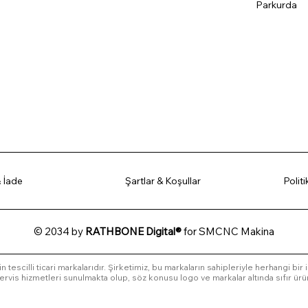
Parkurda
 İade
Şartlar & Koşullar
Polit
© 2034 by
RATHBONE Digital®
for SMCNC Makina
in tescilli ticari markalarıdır. Şirketimiz, bu markaların sahipleriyle herhangi bir
l servis hizmetleri sunulmakta olup, söz konusu logo ve markalar altında sıfır ürü