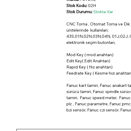
Stok Kodu:
02H
Stok Durumu:
Stokta Var
CNC Torna , Otomat Torna ve Dik i
ünitelerinde kullanılan;
43S,01N,02N,03N,04N, 01J,02J, 0
elektronik seçim butonları,
Mod Key ( mod anahtarı)
Edit Key( Edit Anahtarı)
Rapid Key ( Hız anahtarı)
Feedrate Key ( Kesme hızı anahtarı
Fanuc kart tamiri, Fanuc anakart ta
sürücü tamiri, Fanuc spindle sürü
tamiri, Fanuc speed meter, Fanuc 
plc , Fanuc parametre, Fanuc pmc 
bzi sensör, Fanuc czi sensör, Fanu