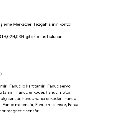
şleme Merkezleri Tezgahlarının kontol
1H,02H,03H gibi kodları bulunan,
)
miri, Fanuc io kart tamiri, Fanuc servo
cü tamiri, Fanuc enkoder, Fanuc motor
plg sensor, Fanuc harici enkoder , Fanuc
, Fanuc mi sensör, Fanuc mi sensör, Fanuc
c hr magnetic sensör.