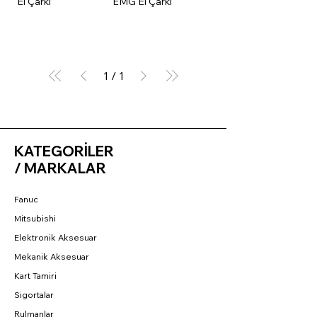
El Çarkı
EMG El Çarkı
1
/
1
KATEGORİLER
/ MARKALAR
Fanuc
Mitsubishi
Elektronik Aksesuar
Mekanik Aksesuar
Kart Tamiri
Sigortalar
Rulmanlar