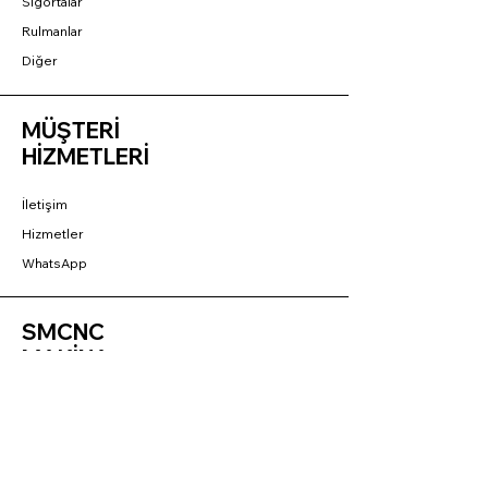
Sigortalar
Rulmanlar
Diğer
MÜŞTERİ
HİZMETLERİ
İletişim
Hizmetler
WhatsApp
SMCNC
MAKİNA
Hakkımızda
Kariyer
Referans