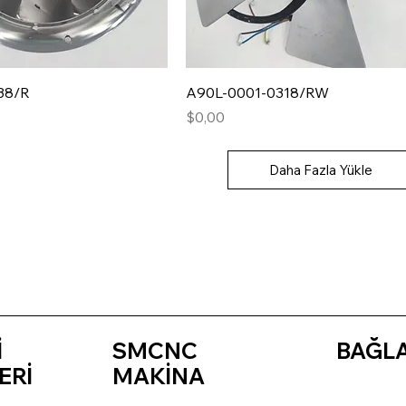
38/R
A90L-0001-0318/RW
Fiyat
$0,00
Daha Fazla Yükle
İ
SMCNC
BAĞL
ERİ
MAKİNA