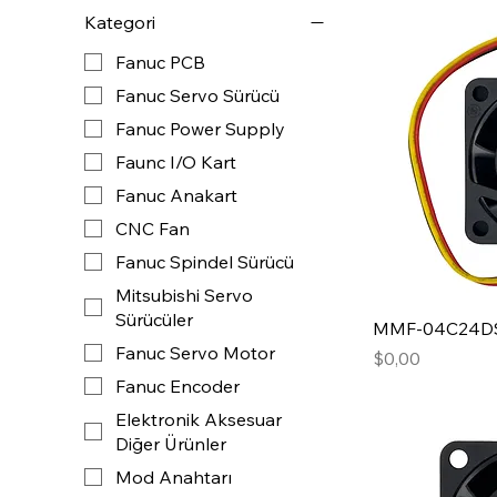
Kategori
Fanuc PCB
Fanuc Servo Sürücü
Fanuc Power Supply
Faunc I/O Kart
Fanuc Anakart
CNC Fan
Fanuc Spindel Sürücü
Mitsubishi Servo
Sürücüler
MMF-04C24DS M
Fanuc Servo Motor
Fiyat
$0,00
Fanuc Encoder
Elektronik Aksesuar
Diğer Ürünler
Mod Anahtarı