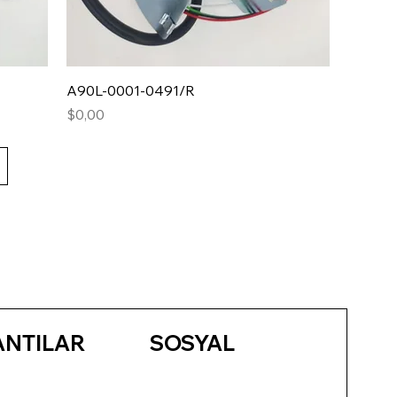
A90L-0001-0491/R
Fiyat
$0,00
ANTILAR
SOSYAL