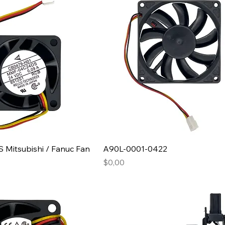
itsubishi / Fanuc Fan
A90L-0001-0422
Fiyat
$0,00